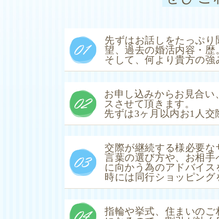
先ずはお話しをたっぷり
望、過去の婚活内容・歴
そして、何より貴方の強
お申し込みからお見合い
スさせて頂きます。
先ずは3ヶ月以内お1人
交際が継続する様必要な
言葉の選び方や、お相手
に向かう為のアドバイス
時には同行ショッピング
指輪や挙式、住まいのご